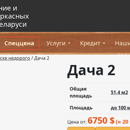
ние и
аркасных
еларуси
Спеццена
Услуги
Кредит
Наши
нске недорого
/ Дача 2
Дача 2
Общая
51,4 м2
площадь
Площадь
до 100 
6750
$
(≈ 20
Цена от: