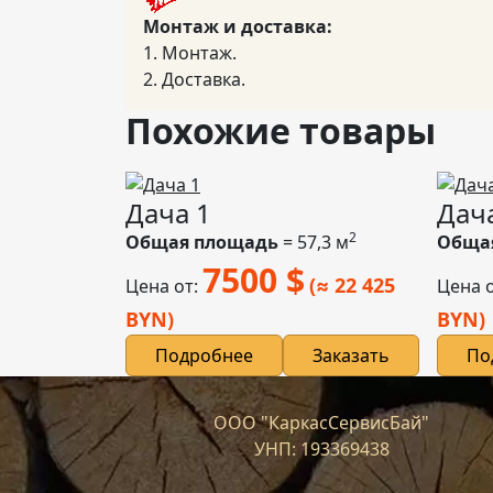
Монтаж и доставка:
1. Монтаж.
2. Доставка.
Похожие товары
Дача 1
Дач
2
Общая площадь
= 57,3 м
Обща
7500
$
(≈ 22 425
Цена от:
Цена 
BYN)
BYN)
Подробнее
Заказать
По
ООО "КаркасСервисБай"
УНП: 193369438