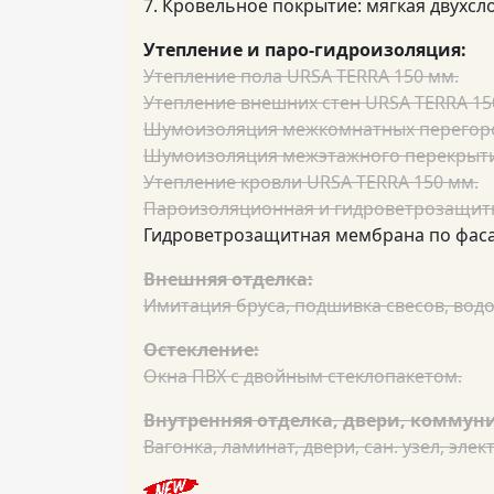
7. Кровельное покрытие: мягкая двухсл
Утепление и паро-гидроизоляция:
Утепление пола URSA TERRA 150 мм.
Утепление внешних стен URSA TERRA 15
Шумоизоляция межкомнатных перегоро
Шумоизоляция межэтажного перекрыти
Утепление кровли URSA TERRA 150 мм.
Пароизоляционная и гидроветрозащитн
Гидроветрозащитная мембрана по фасад
Внешняя отделка:
Имитация бруса, подшивка свесов, водо
Остекление:
Окна ПВХ с двойным стеклопакетом.
Внутренняя отделка, двери, коммун
Вагонка, ламинат, двери, сан. узел, эле