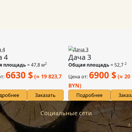
а 4
Дача 3
2
2
я площадь
= 47,8 м
Общая площадь
= 52,7
6630
$
6900
$
(≈ 19 823,7
(≈ 20
от:
Цена от:
BYN)
дробнее
Заказать
Подробнее
Заказ
Социальные сети
г