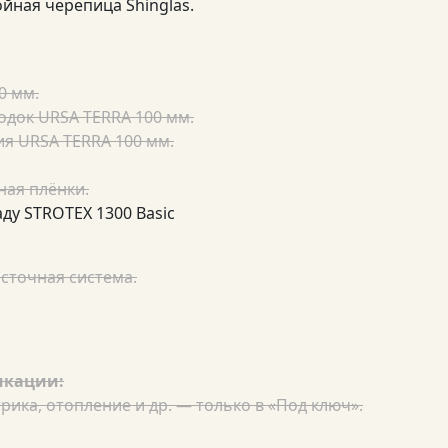
ойная черепица Shinglas.
0 мм.
док URSA TERRA 100 мм.
я URSA TERRA 100 мм.
ая плёнки.
у STROTEX 1300 Basic
сточная система.
икации:
ктрика, отопление и др. — только в «Под ключ».